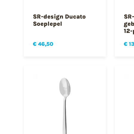
SR-design Ducato
SR-
Soeplepel
geb
12-
€ 46,50
€ 1