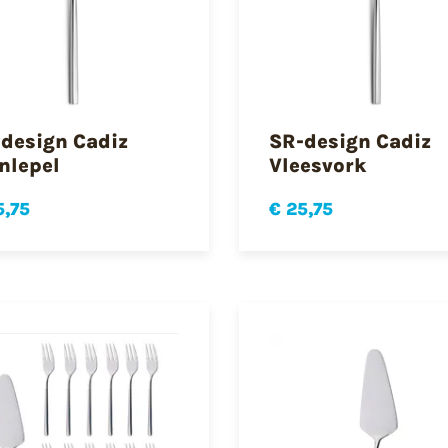
design Cadiz
SR-design Cadiz
nlepel
Vleesvork
5,75
€ 25,75