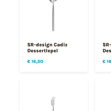
SR-design Cadiz
SR-
Dessertlepel
De
€ 16,50
€ 1