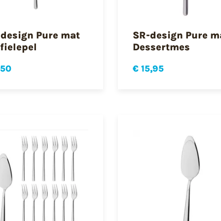
design Pure mat
SR-design Pure m
fielepel
Dessertmes
,50
€ 15,95