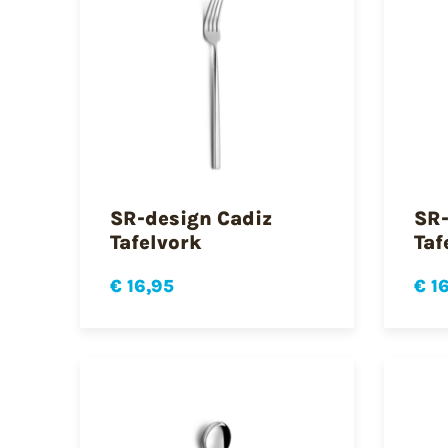
SR-design Cadiz
SR-
Tafelvork
Taf
€ 16,95
€ 1