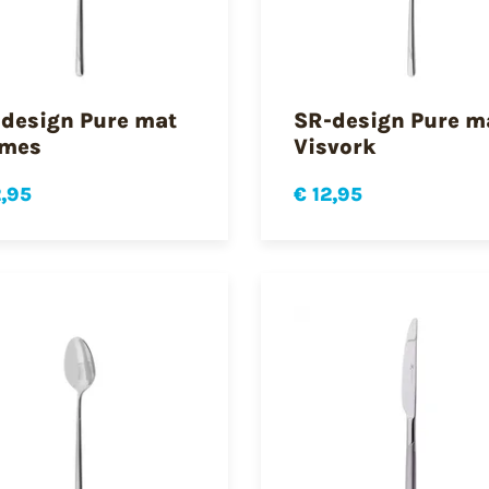
design Pure mat
SR-design Pure m
smes
Visvork
2,95
€ 12,95