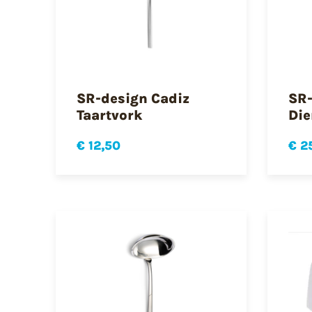
SR-design Cadiz
SR-
Taartvork
Die
€ 12,50
€ 2