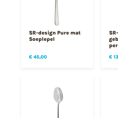
SR-design Pure mat
SR-
Soeplepel
geb
per
€ 45,00
€ 1