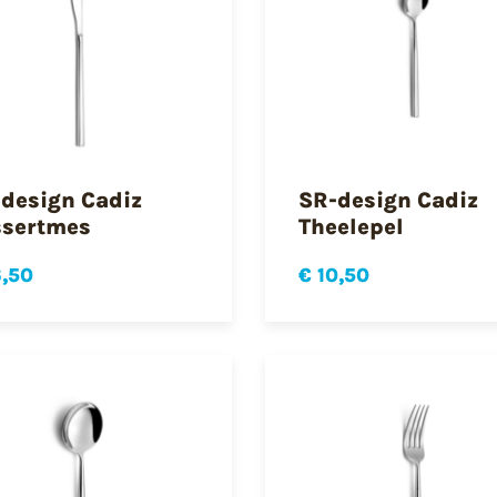
design Cadiz
SR-design Cadiz
ssertmes
Theelepel
6,50
€ 10,50