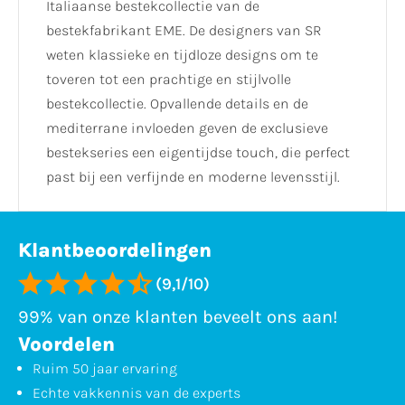
Italiaanse bestekcollectie van de
bestekfabrikant EME. De designers van SR
weten klassieke en tijdloze designs om te
toveren tot een prachtige en stijlvolle
bestekcollectie. Opvallende details en de
mediterrane invloeden geven de exclusieve
bestekseries een eigentijdse touch, die perfect
past bij een verfijnde en moderne levensstijl.
Klantbeoordelingen
(9,1/10)
99% van onze klanten beveelt ons aan!
Voordelen
Ruim 50 jaar ervaring
Echte vakkennis van de experts