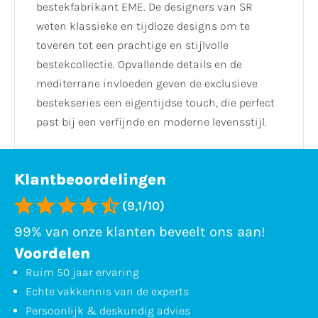
bestekfabrikant EME. De designers van SR
weten klassieke en tijdloze designs om te
toveren tot een prachtige en stijlvolle
bestekcollectie. Opvallende details en de
mediterrane invloeden geven de exclusieve
bestekseries een eigentijdse touch, die perfect
past bij een verfijnde en moderne levensstijl.
Klantbeoordelingen
(9,1/10)
99% van onze klanten beveelt ons aan!
Voordelen
Ruim 50 jaar ervaring
Echte vakkennis van de experts
Persoonlijk & deskundig advies