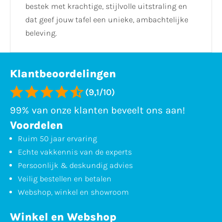
bestek met krachtige, stijlvolle uitstraling en
dat geef jouw tafel een unieke, ambachtelijke
beleving.
Klantbeoordelingen
(9,1/10)
99% van onze klanten beveelt ons aan!
Voordelen
Ruim 50 jaar ervaring
Echte vakkennis van de experts
Persoonlijk & deskundig advies
Veilig bestellen en betalen
Webshop, winkel en showroom
Winkel en Webshop