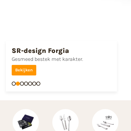
SR-design Forgia
Dalper Prado
Gesmeed bestek met karakter.
Bestekkunst uit Portugal
Bekijken
Bekijken