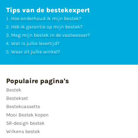
Tips van de bestekexpert
Hoe onderhoud ik mijn bestek?
Heb ik garantie op mijn bestek?
Mag mijn bestek in de vaatwasser?
Wat is jullie levertijd?
Waar zit jullie winkel?
Populaire pagina's
Bestek
Bestekset
Bestekcassette
Mooi Bestek kopen
SR-design bestek
Wilkens bestek