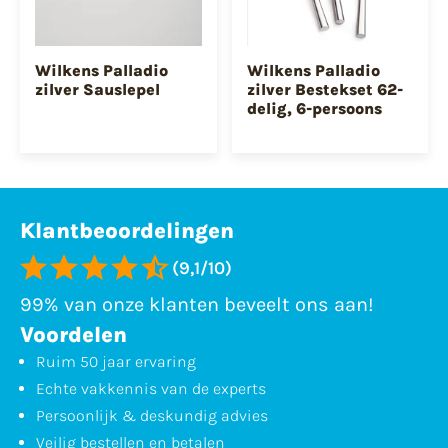
Wilkens Palladio
Wilkens Palladio
zilver Sauslepel
zilver Bestekset 62-
delig, 6-persoons
Klantbeoordelingen
(9,1/10)
99% van onze klanten beveelt ons aan!
Voordelen
Ruim 50 jaar ervaring
Echte vakkennis van de experts
Persoonlijk & deskundig advies
Veilig bestellen en betalen