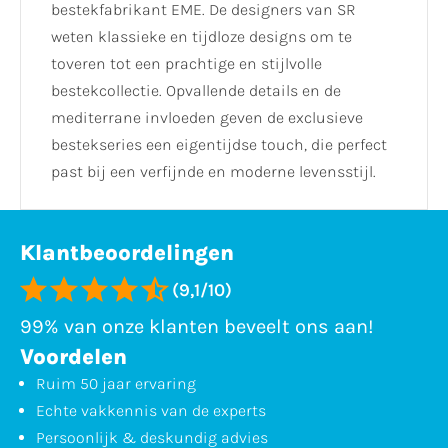
bestekfabrikant EME. De designers van SR
weten klassieke en tijdloze designs om te
toveren tot een prachtige en stijlvolle
bestekcollectie. Opvallende details en de
mediterrane invloeden geven de exclusieve
bestekseries een eigentijdse touch, die perfect
past bij een verfijnde en moderne levensstijl.
Klantbeoordelingen
(9,1/10)
99% van onze klanten beveelt ons aan!
Voordelen
Ruim 50 jaar ervaring
Echte vakkennis van de experts
Persoonlijk & deskundig advies