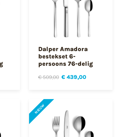
Dalper Amadora
bestekset 6-
g
persoons 76-delig
€ 509,00
€ 439,00
NIEUW