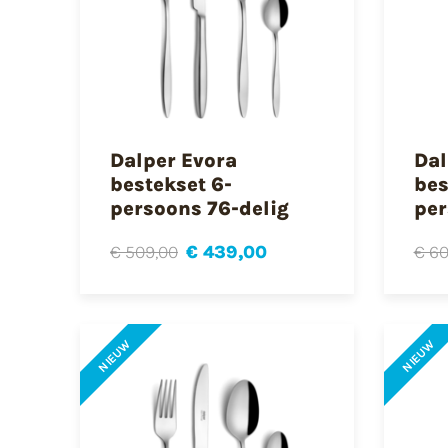
Dalper Evora
Dal
bestekset 6-
bes
persoons 76-delig
per
€ 509,00
€ 439,00
€ 60
NIEUW
NIEUW