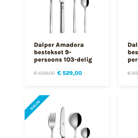
Dalper Amadora
Da
bestekset 9-
bes
persoons 103-delig
per
€ 609,00
€ 529,00
€ 69
NIEUW