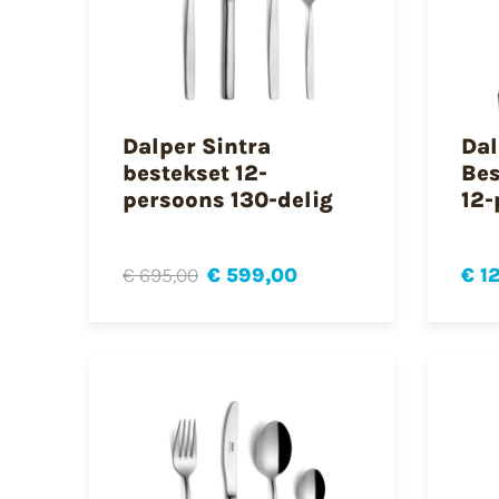
Dalper Sintra
Dal
bestekset 12-
Bes
persoons 130-delig
12-
€ 695,00
€ 599,00
€ 1