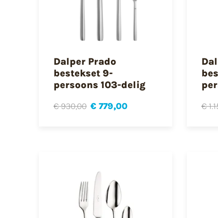
Dalper Prado
Dal
bestekset 9-
bes
persoons 103-delig
per
€ 930,00
€ 779,00
€ 1.