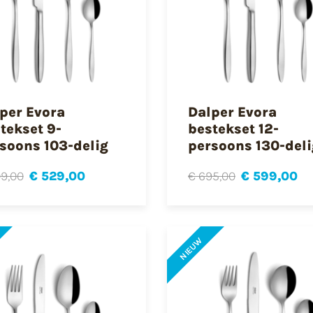
per Evora
Dalper Evora
tekset 9-
bestekset 12-
soons 103-delig
persoons 130-deli
9,00
€ 529,00
€ 695,00
€ 599,00
NIEUW