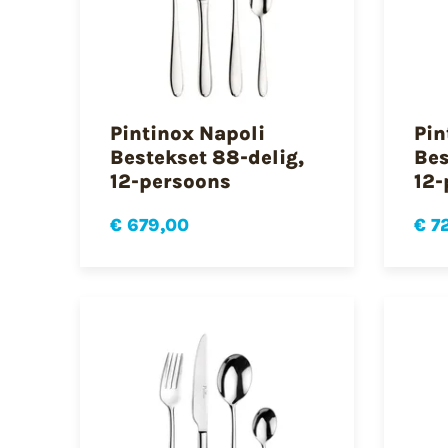
Pintinox Napoli
Pin
Bestekset 88-delig,
Bes
12-persoons
12-
€ 679,00
€ 7