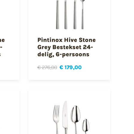
ne
Pintinox Hive Stone
-
Grey Bestekset 24-
s
delig, 6-persoons
€ 276,00
€ 179,00