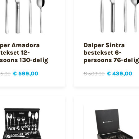
lper Amadora
Dalper Sintra
tekset 12-
bestekset 6-
soons 130-delig
persoons 76-delig
5,00
€ 599,00
€ 509,00
€ 439,00