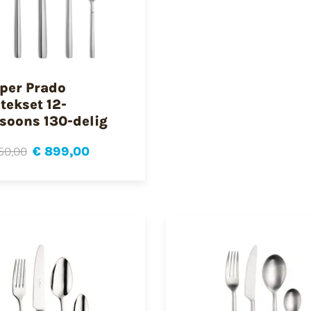
per Prado
tekset 12-
soons 130-delig
150,00
€ 899,00