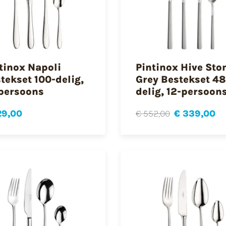
tinox Napoli
Pintinox Hive Sto
tekset 100-delig,
Grey Bestekset 48
persoons
delig, 12-persoon
29,00
€ 552,00
€ 339,00