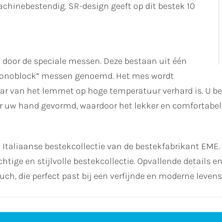
inebestendig. SR-design geeft op dit bestek 10
 door de speciale messen. Deze bestaan uit één
monoblock” messen genoemd. Het mes wordt
aar van het lemmet op hoge temperatuur verhard is. U b
r uw hand gevormd, waardoor het lekker en comfortabel
 Italiaanse bestekcollectie van de bestekfabrikant EME
chtige en stijlvolle bestekcollectie. Opvallende details 
ch, die perfect past bij een verfijnde en moderne levenss