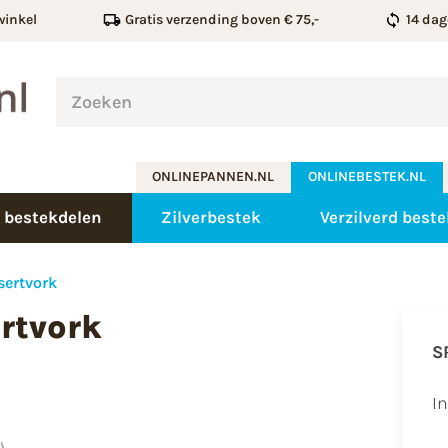
winkel
Gratis verzending boven € 75,-
14 dag
ONLINEPANNEN.NL
ONLINEBESTEK.NL
 bestekdelen
Zilverbestek
Verzilverd beste
sertvork
rtvork
S
I