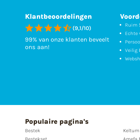
Klantbeoordelingen
Voord
Ruim 5
(9,1/10)
Echte 
99% van onze klanten beveelt
Persoo
ons aan!
Veilig
Websh
Populaire pagina's
Bestek
Keltum
Bestekset
Amefa 