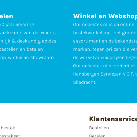
elen
Winkel en Websho
0 jaar ervaring
Onlinebestek.nl is dé online
vakkennis van de experts
bestekwinkel met het groots
nlijk & deskundig advies
assortiment en de bekendst
 bestellen en betalen
merken, tegen prijzen die ve
op, winkel en showroom
de winkel adviesprijzen ligge
Onlinebestek.nl is onderdeel
Hensbergen Serviezen V.O.F. 
Sliedrecht.
Klantenservic
 bestek
Bestellen
bestekset
Betalen