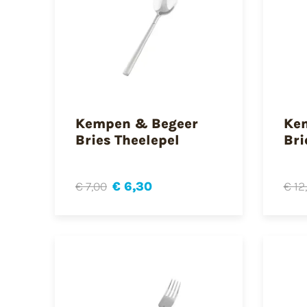
Kempen & Begeer
Ke
Bries Theelepel
Bri
€ 7,00
€ 6,30
€ 12