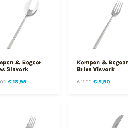
mpen & Begeer
Kempen & Begeer
es Slavork
Bries Visvork
,00
€ 18,95
€ 11,00
€ 9,90