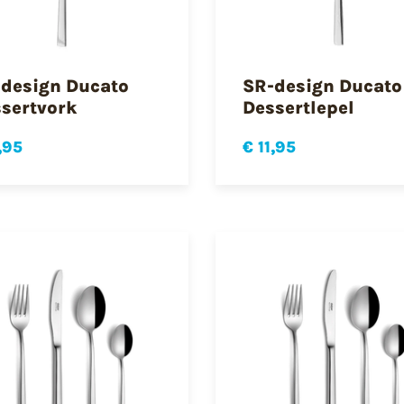
design Ducato
SR-design Ducato
sertvork
Dessertlepel
,95
€ 11,95