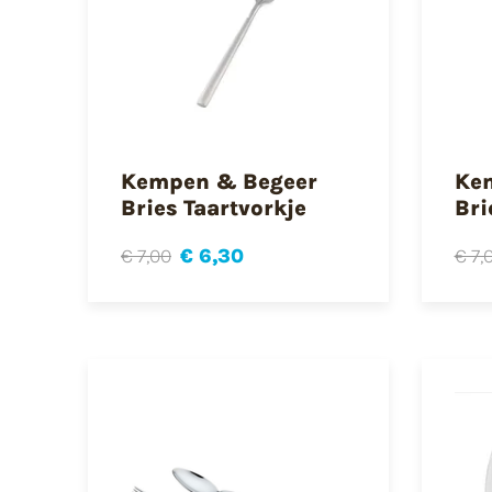
Kempen & Begeer
Ke
Bries Taartvorkje
Bri
€ 7,00
€ 6,30
€ 7,