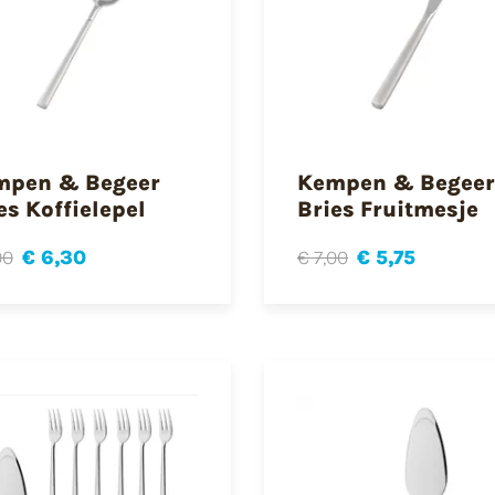
mpen & Begeer
Kempen & Begeer
es Koffielepel
Bries Fruitmesje
00
€ 6,30
€ 7,00
€ 5,75