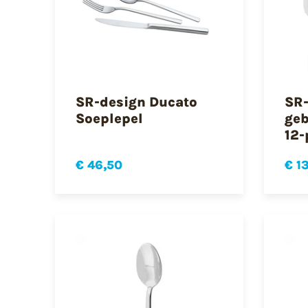
SR-design Ducato
SR-
Soeplepel
geb
12-
€ 46,50
€ 1