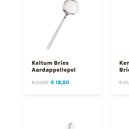
Keltum Bries
Ke
Aardappellepel
Bri
€ 23,00
€ 18,50
€ 21