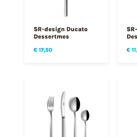
SR-design Ducato
SR-
Dessertmes
Des
€ 17,50
€ 11