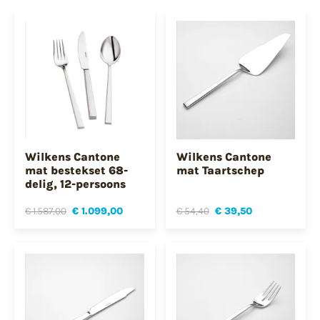
Wilkens Cantone
Wilkens Cantone
mat bestekset 68-
mat Taartschep
delig, 12-persoons
€ 1.587,00
€ 1.099,00
€ 54,40
€ 39,50