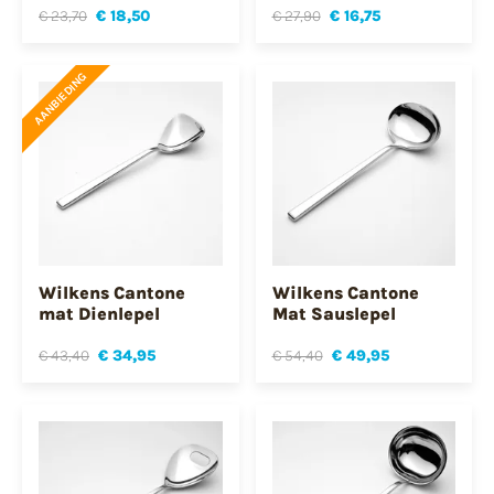
€ 23,70
€ 18,50
€ 27,90
€ 16,75
AANBIEDING
Wilkens Cantone
Wilkens Cantone
mat Dienlepel
Mat Sauslepel
€ 43,40
€ 34,95
€ 54,40
€ 49,95