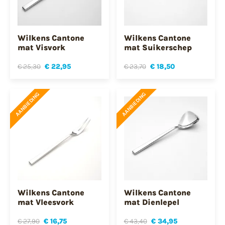
Wilkens Cantone
Wilkens Cantone
mat Visvork
mat Suikerschep
€ 25,30
€ 22,95
€ 23,70
€ 18,50
AANBIEDING
AANBIEDING
Wilkens Cantone
Wilkens Cantone
mat Vleesvork
mat Dienlepel
€ 27,90
€ 16,75
€ 43,40
€ 34,95