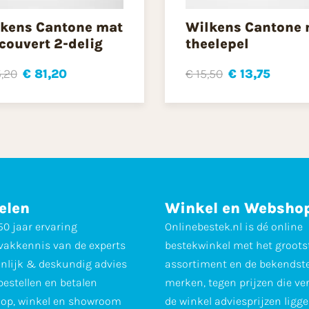
kens Cantone mat
Wilkens Cantone 
couvert 2-delig
theelepel
,20
€ 81,20
€ 15,50
€ 13,75
elen
Winkel en Websho
0 jaar ervaring
Onlinebestek.nl is dé online
vakkennis van de experts
bestekwinkel met het groots
nlijk & deskundig advies
assortiment en de bekendst
 bestellen en betalen
merken, tegen prijzen die ve
op, winkel en showroom
de winkel adviesprijzen ligge