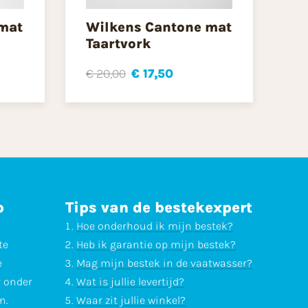
mat
Wilkens Cantone mat
Taartvork
€ 20,00
€ 17,50
p
Tips van de bestekexpert
Hoe onderhoud ik mijn bestek?
te
Heb ik garantie op mijn bestek?
e
Mag mijn bestek in de vaatwasser?
r onder
Wat is jullie levertijd?
n.
Waar zit jullie winkel?