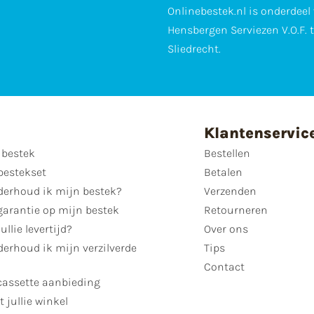
Onlinebestek.nl is onderdeel
Hensbergen Serviezen V.O.F. 
Sliedrecht.
Klantenservic
 bestek
Bestellen
bestekset
Betalen
derhoud ik mijn bestek?
Verzenden
garantie op mijn bestek
Retourneren
ullie levertijd?
Over ons
erhoud ik mijn verzilverde
Tips
Contact
cassette aanbieding
t jullie winkel