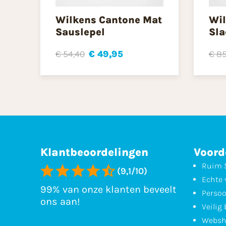
Wilkens Cantone Mat
Wil
Sauslepel
Sla
€ 54,40
€ 49,95
€ 85
Klantbeoordelingen
Voord
Ruim 5
(9,1/10)
Echte 
99% van onze klanten beveelt
Persoo
ons aan!
Veilig
Websh