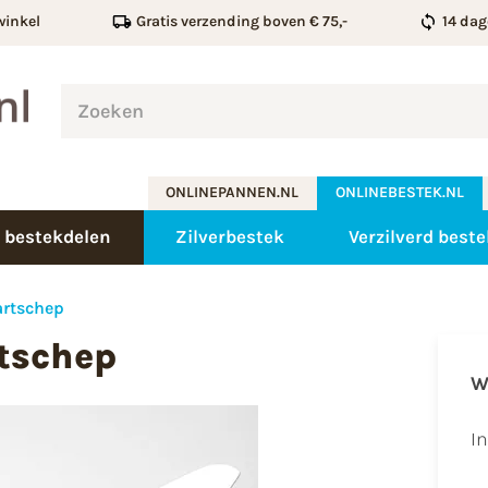
winkel
Gratis verzending boven € 75,-
14 dag
ONLINEPANNEN.NL
ONLINEBESTEK.NL
 bestekdelen
Zilverbestek
Verzilverd beste
artschep
tschep
W
I