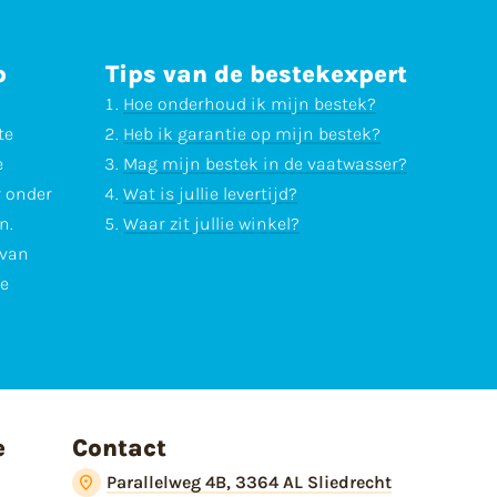
p
Tips van de bestekexpert
Hoe onderhoud ik mijn bestek?
te
Heb ik garantie op mijn bestek?
e
Mag mijn bestek in de vaatwasser?
r onder
Wat is jullie levertijd?
n.
Waar zit jullie winkel?
 van
te
e
Contact
Parallelweg 4B, 3364 AL Sliedrecht