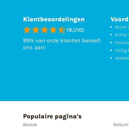
Klantbeoordelingen
Voord
Ruim 5
(9,1/10)
Echte 
99% van onze klanten beveelt
Persoo
ons aan!
Veilig
Websh
Populaire pagina's
Bestek
Keltum