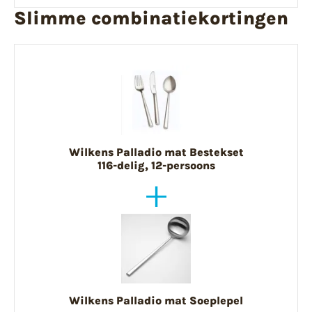
Slimme combinatiekortingen
Wilkens Palladio mat Bestekset
116-delig, 12-persoons
Wilkens Palladio mat Soeplepel