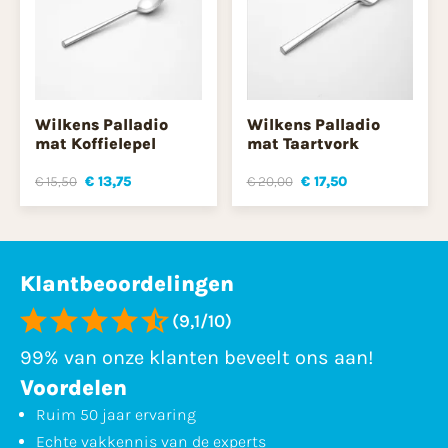
Wilkens Palladio
Wilkens Palladio
mat Koffielepel
mat Taartvork
€ 15,50
€ 13,75
€ 20,00
€ 17,50
Klantbeoordelingen
(9,1/10)
99% van onze klanten beveelt ons aan!
Voordelen
Ruim 50 jaar ervaring
Echte vakkennis van de experts