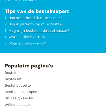
Tips van de bestekexpert
Hoe onderhoud ik mijn bestek?
Heb ik garantie op mijn bestek?
Mag mijn bestek in de vaatwasser?
Wat is jullie levertijd?
Waar zit jullie winkel?
Populaire pagina's
Bestek
Bestekset
Bestekcassette
Mooi Bestek kopen
SR-design bestek
Wilkens bestek