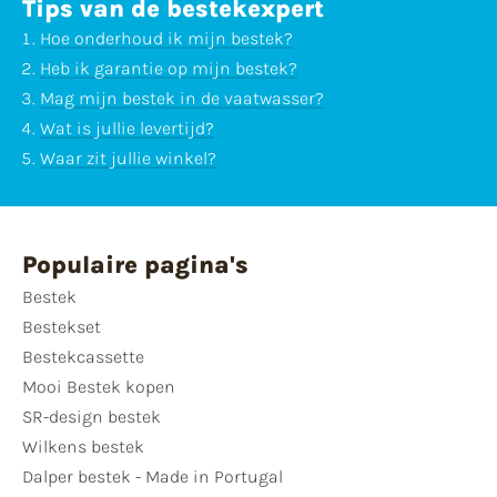
Tips van de bestekexpert
Hoe onderhoud ik mijn bestek?
Heb ik garantie op mijn bestek?
Mag mijn bestek in de vaatwasser?
Wat is jullie levertijd?
Waar zit jullie winkel?
Populaire pagina's
Bestek
Bestekset
Bestekcassette
Mooi Bestek kopen
SR-design bestek
Wilkens bestek
Dalper bestek - Made in Portugal