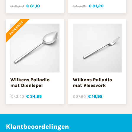
€ 85,20
€ 81,10
€ 86,80
€ 81,20
AANBIEDING
Wilkens Palladio
Wilkens Palladio
mat Dienlepel
mat Vleesvork
€ 43,40
€ 34,95
€ 27,90
€ 16,95
Klantbeoordelingen