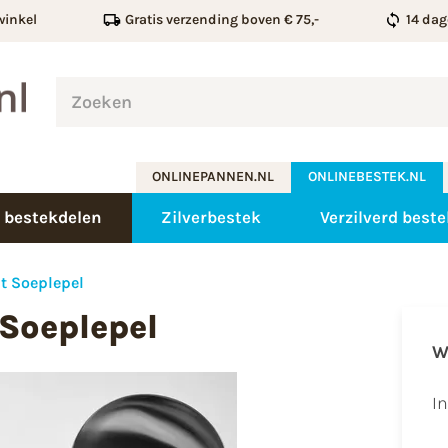
winkel
Gratis verzending boven € 75,-
14 dag
ONLINEPANNEN.NL
ONLINEBESTEK.NL
 bestekdelen
Zilverbestek
Verzilverd beste
t Soeplepel
 Soeplepel
W
I