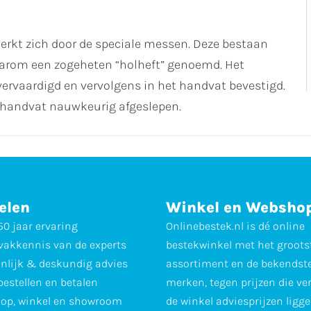
rkt zich door de speciale messen. Deze bestaan
aarom een zogeheten “holheft” genoemd. Het
ervaardigd en vervolgens in het handvat bevestigd.
 handvat nauwkeurig afgeslepen.
elen
Winkel en Websho
0 jaar ervaring
Onlinebestek.nl is dé online
vakkennis van de experts
bestekwinkel met het groots
nlijk & deskundig advies
assortiment en de bekendst
 bestellen en betalen
merken, tegen prijzen die ve
op, winkel en showroom
de winkel adviesprijzen ligge