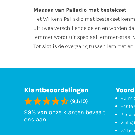
Messen van Palladio mat bestekset
Het Wilkens Palladio mat bestekset kenme
uit twee verschillende delen en worden d
lemmet wordt uit speciaal lemmet-staal v
Tot slot is de overgang tussen lemmet en
Klantbeoordelingen
Voord
Ruim 5
(9,1/10)
Echte 
99% van onze klanten beveelt
Persoo
ons aan!
Veilig
Websh