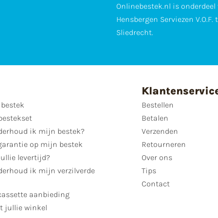
Onlinebestek.nl is onderdeel
Hensbergen Serviezen V.O.F. 
Sliedrecht.
Klantenservic
 bestek
Bestellen
bestekset
Betalen
derhoud ik mijn bestek?
Verzenden
garantie op mijn bestek
Retourneren
ullie levertijd?
Over ons
erhoud ik mijn verzilverde
Tips
Contact
cassette aanbieding
t jullie winkel