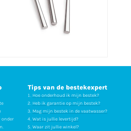
p
Tips van de bestekexpert
Hoe onderhoud ik mijn bestek?
te
Heb ik garantie op mijn bestek?
e
Mag mijn bestek in de vaatwasser?
r onder
Wat is jullie levertijd?
n.
Waar zit jullie winkel?