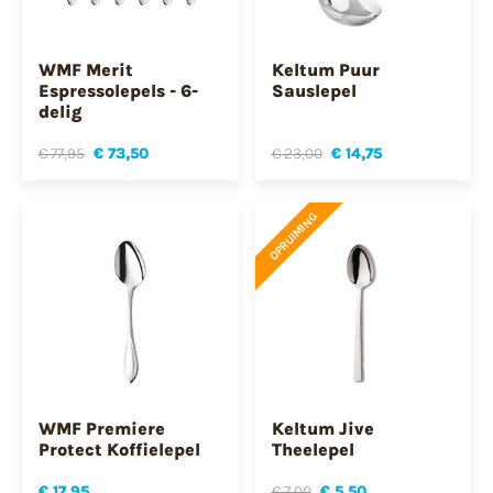
WMF Merit
Keltum Puur
Espressolepels - 6-
Sauslepel
delig
€ 77,95
€ 73,50
€ 23,00
€ 14,75
OPRUIMING
WMF Premiere
Keltum Jive
Protect Koffielepel
Theelepel
€ 17,95
€ 7,00
€ 5,50