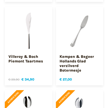
Villeroy & Boch
Kempen & Begeer
Piemont Taartmes
Hollands Glad
verzilverd
Botermesje
€ 39,90
€ 34,90
€ 27,00
AANBIEDING
AANBIEDING