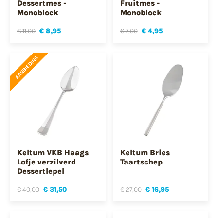
Dessertmes -
Fruitmes -
Monoblock
Monoblock
€ 11,00
€ 8,95
€ 7,00
€ 4,95
AANBIEDING
Keltum VKB Haags
Keltum Bries
Lofje verzilverd
Taartschep
Dessertlepel
€ 40,00
€ 31,50
€ 27,00
€ 16,95