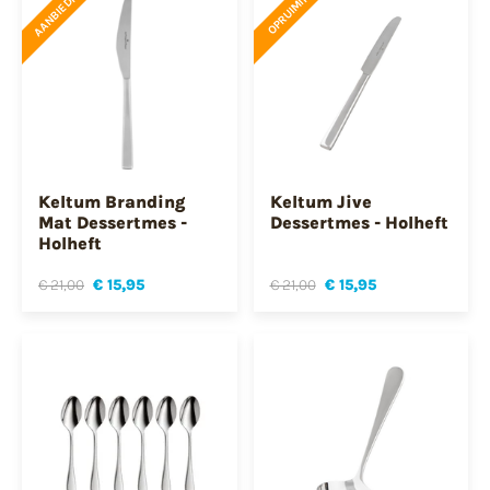
AANBIEDING
OPRUIMING
Keltum Branding
Keltum Jive
Mat Dessertmes -
Dessertmes - Holheft
Holheft
€ 21,00
€ 15,95
€ 21,00
€ 15,95