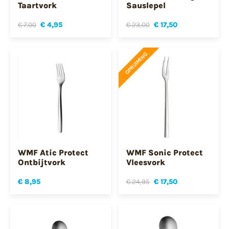
Taartvork
Sauslepel
€ 7,00
€ 4,95
€ 23,00
€ 17,50
OPRUIMING
WMF Atic Protect
WMF Sonic Protect
Ontbijtvork
Vleesvork
€ 8,95
€ 24,95
€ 17,50