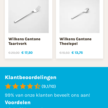
Wilkens Cantone
Wilkens Cantone
Taartvork
Theelepel
€ 20,00
€ 17,50
€ 15,50
€ 13,75
Klantbeoordelingen
(9,1/10)
99% van onze klanten beveelt ons aan!
Voordelen