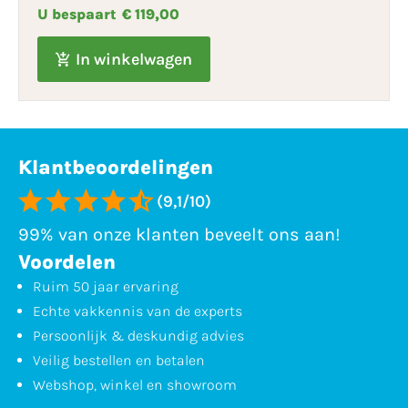
U bespaart
€ 119,00
In winkelwagen
Klantbeoordelingen
(9,1/10)
99% van onze klanten beveelt ons aan!
Voordelen
Ruim 50 jaar ervaring
Echte vakkennis van de experts
Persoonlijk & deskundig advies
Veilig bestellen en betalen
Webshop, winkel en showroom