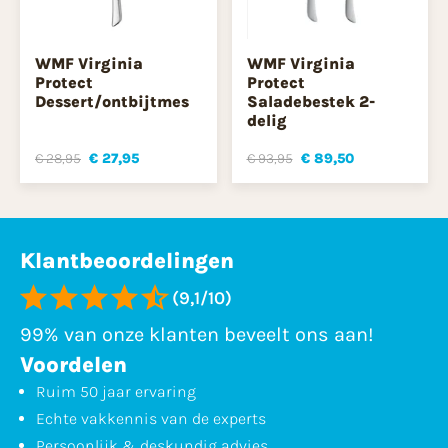
WMF Virginia
WMF Virginia
Protect
Protect
Dessert/ontbijtmes
Saladebestek 2-
delig
€ 28,95
€ 27,95
€ 93,95
€ 89,50
Klantbeoordelingen
(9,1/10)
99% van onze klanten beveelt ons aan!
Voordelen
Ruim 50 jaar ervaring
Echte vakkennis van de experts
Persoonlijk & deskundig advies