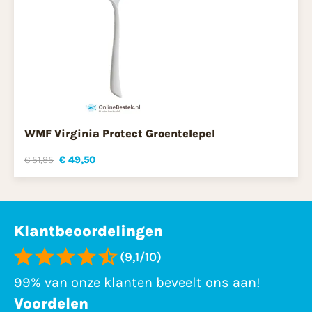
WMF Virginia Protect Groentelepel
€ 51,95
€ 49,50
Klantbeoordelingen
(9,1/10)
99% van onze klanten beveelt ons aan!
Voordelen