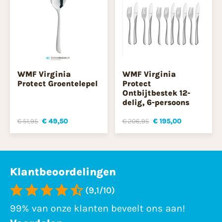
WMF Virginia
WMF Virginia
Protect Groentelepel
Protect
Ontbijtbestek 12-
delig, 6-persoons
€ 51,95
€ 49,50
€ 206,95
€ 195,00
Klantbeoordelingen
(9,1/10)
99% van onze klanten beveelt ons aan!