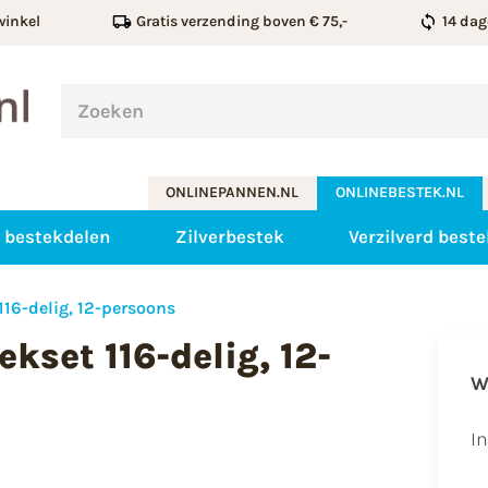
winkel
Gratis verzending boven € 75,-
14 dag
ONLINEPANNEN.NL
ONLINEBESTEK.NL
 bestekdelen
Zilverbestek
Verzilverd beste
16-delig, 12-persoons
kset 116-delig, 12-
W
I