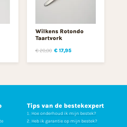
Wilkens Rotondo
Taartvork
€ 20,00
€ 17,95
p
Tips van de bestekexpert
Hoe onderhoud ik mijn bestek?
te
Heb ik garantie op mijn bestek?