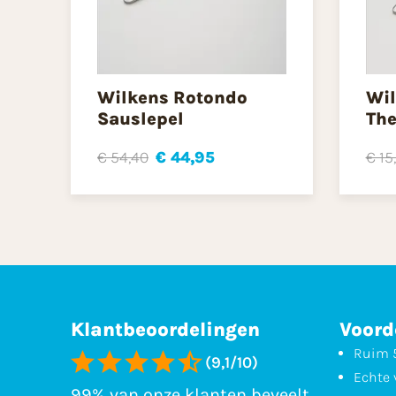
Wilkens Rotondo
Wil
Sauslepel
The
€ 54,40
€ 44,95
€ 15
Klantbeoordelingen
Voord
Ruim 5
(9,1/10)
Echte 
99% van onze klanten beveelt