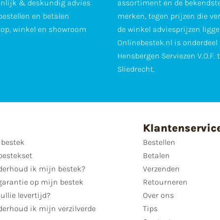
nlijk & deskundig advies
assortiment en de bekendst
 bestellen en betalen
merken, tegen prijzen die ve
op, winkel en showroom
de winkel adviesprijzen ligge
Onlinebestek.nl is onderdeel
Hensbergen Serviezen V.O.F. 
Sliedrecht.
Klantenservic
 bestek
Bestellen
bestekset
Betalen
derhoud ik mijn bestek?
Verzenden
garantie op mijn bestek
Retourneren
ullie levertijd?
Over ons
erhoud ik mijn verzilverde
Tips