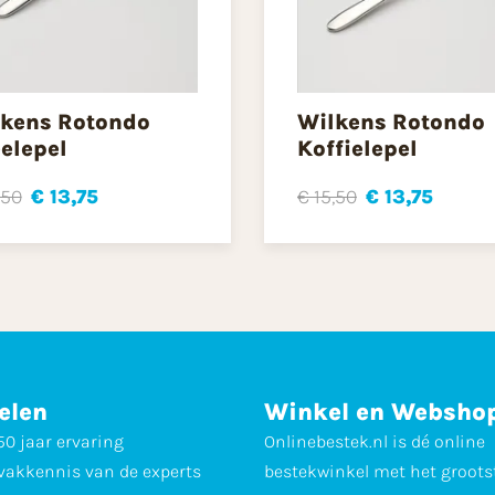
kens Rotondo
Wilkens Rotondo
elepel
Koffielepel
,50
€ 13,75
€ 15,50
€ 13,75
elen
Winkel en Websho
0 jaar ervaring
Onlinebestek.nl is dé online
vakkennis van de experts
bestekwinkel met het groots