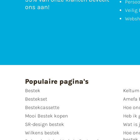
Persoo
ons aan!
Veilig
Websh
Populaire pagina's
Bestek
Keltum
Bestekset
Amefa 
Bestekcassette
Hoe on
Mooi Bestek kopen
Heb ik 
SR-design bestek
Wat is j
Wilkens bestek
Hoe ond
bestek