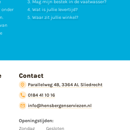
e
Mag mijn bestek in de vaatwasser?
r onder
Wat is jullie levertijd?
n.
Waar zit jullie winkel?
 van
te
e
Contact
Parallelweg 4B, 3364 AL Sliedrecht
0184 41 10 16
info@hensbergenserviezen.nl
Openingstijden:
Zondag
Gesloten