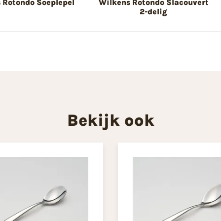
 Rotondo Soeplepel
Wilkens Rotondo Slacouvert
2-delig
Bekijk ook