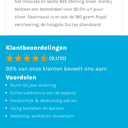
het mooiste en beste 925 sterling zilver. Hierbij
bestaat een bestekdeel voor 92,5% uit puur
zilver. Daarnaast is er ook de 180 gram Royal
verzilvering, de hoogste Duitse standaard.
Klantbeoordelingen
(9,1/10)
99% van onze klanten beveelt ons aan!
Voordelen
Ruim 50 jaar ervaring
Echte vakkennis van de experts
Persoonlijk & deskundig advies
Veilig bestellen en betalen
Webshop, winkel en showroom