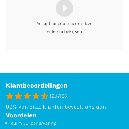
Accepteer cookies
om deze
video te bekijken
Klantbeoordelingen
(9,1/10)
99% van onze klanten beveelt ons aan!
Voordelen
Ruim 50 jaar ervaring