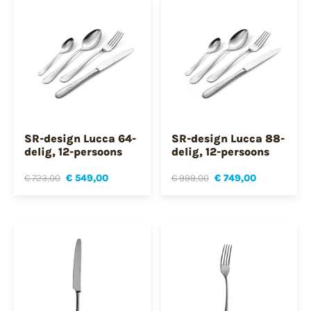
SR-design Lucca 64-
SR-design Lucca 88-
delig, 12-persoons
delig, 12-persoons
€ 723,00
€ 549,00
€ 999,00
€ 749,00