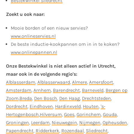
Bestekwinkel Sliedrecht
Zoekt u ook naar:
Mooie borden of een nieuw servies?
www.onlineservies.nl
De beste inductie-kookpannen om in in te koken?
www.onlinepannen.nl
Onze Bestekwinkel is niet alleen actief in Utrecht,
maar ook in de volgende regio's:
Alblasserdam
,
Alblasserwaard
,
Almere
,
Amersfoort
,
Amsterdam
,
Arnhem
,
Barendrecht
,
Barneveld
,
Bergen op
Zoom
,
Breda
,
Den Bosch
,
Den Haag
,
Drechtsteden
,
Dordrecht
,
Eindhoven
,
Hardinxveld
,
Houten
,
's-
Hertogenbosch
,
Hilversum
,
Goes
,
Gorinchem
,
Gouda
,
Groningen
,
Leerdam
,
Nieuwegein
,
Nijmegen
,
Opheusden
,
Papendrecht
,
Ridderkerk
,
Rozendaal
,
Sliedrecht
,