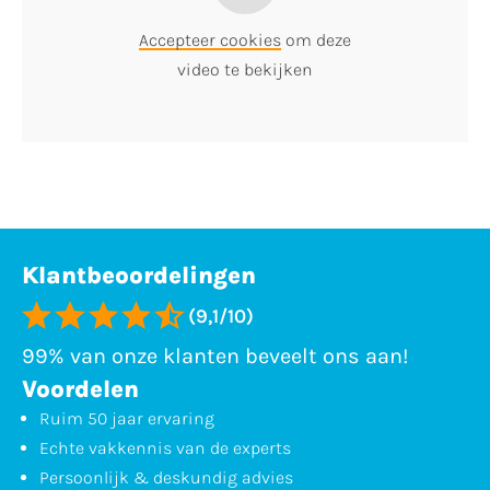
Accepteer cookies
om deze
video te bekijken
Klantbeoordelingen
(9,1/10)
99% van onze klanten beveelt ons aan!
Voordelen
Ruim 50 jaar ervaring
Echte vakkennis van de experts
Persoonlijk & deskundig advies