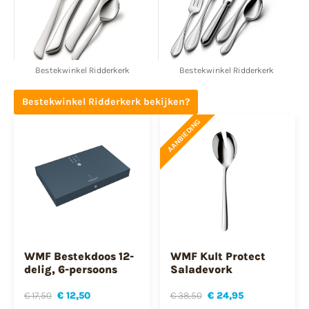
Bestekwinkel Ridderkerk
Bestekwinkel Ridderkerk
Bestekwinkel Ridderkerk bekijken?
AANBIEDING
WMF Bestekdoos 12-
WMF Kult Protect
delig, 6-persoons
Saladevork
€ 17,50
€ 12,50
€ 38,50
€ 24,95