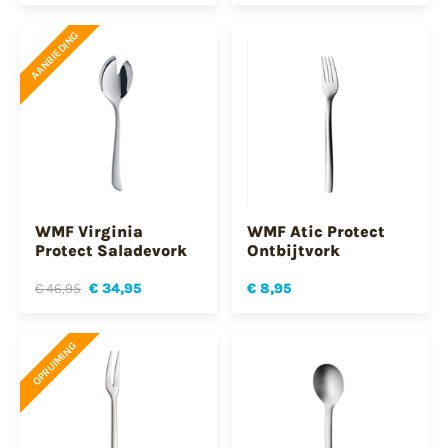
AANBIEDING
WMF Virginia
WMF Atic Protect
Protect Saladevork
Ontbijtvork
€ 46,95
€ 34,95
€ 8,95
OPRUIMING