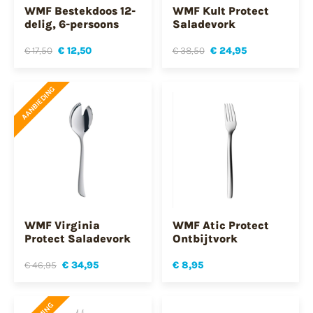
WMF Bestekdoos 12-
WMF Kult Protect
delig, 6-persoons
Saladevork
€ 17,50
€ 12,50
€ 38,50
€ 24,95
AANBIEDING
WMF Virginia
WMF Atic Protect
Protect Saladevork
Ontbijtvork
€ 46,95
€ 34,95
€ 8,95