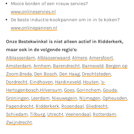
Mooie borden of een nieuw servies?
www.onlineservies.nl
De beste inductie-kookpannen om in in te koken?
www.onlinepannen.nl
Onze Bestekwinkel is niet alleen actief in Ridderkerk,
maar ook in de volgende regio's:
Alblasserdam
,
Alblasserwaard
,
Almere
,
Amersfoort
,
Amsterdam
,
Arnhem
,
Barendrecht
,
Barneveld
,
Bergen op
Zoom
,
Breda
,
Den Bosch
,
Den Haag
,
Drechtsteden
,
Dordrecht
,
Eindhoven
,
Hardinxveld
,
Houten
,
's-
Hertogenbosch
,
Hilversum
,
Goes
,
Gorinchem
,
Gouda
,
Groningen
,
Leerdam
,
Nieuwegein
,
Nijmegen
,
Opheusden
,
Papendrecht
,
Ridderkerk
,
Rozendaal
,
Sliedrecht
,
Schiedam
,
Tilburg
,
Utrecht
,
Veenendaal
,
Rotterdam
,
Zwijndrecht
.