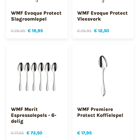
WMF Evoque Protect
WMF Evoque Protect
Slagroomlepel
Vleesvork
€ 26,95
€ 19,95
€ 26,95
€ 12,50
WMF Merit
WMF Premiere
Espressolepels - 6-
Protect Koffielepel
delig
€ 77,95
€ 73,50
€ 17,95