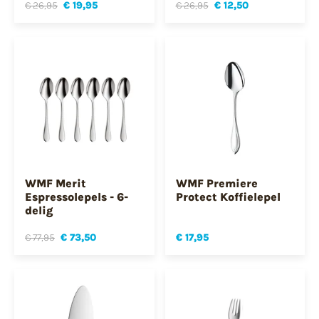
€ 26,95
€ 19,95
€ 26,95
€ 12,50
WMF Merit
WMF Premiere
Espressolepels - 6-
Protect Koffielepel
delig
€ 77,95
€ 73,50
€ 17,95