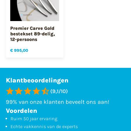
Premier Carve Gold
bestekset 89-delig,
12-persoons
€ 995,00
Klantbeoordelingen
(9,1/10)
99% van onze klanten beveelt ons aan!
Voordelen
Ruim 50 jaar ervaring
Echte vakkennis van de experts