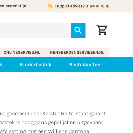
en bedenktijd
Hulp of advies? 0184 41 10 16
ONLINESERVIES.NL
HENSBERGENSERVIEZEN.NL
k
Kinderbestek
Bestekkisten
p, gecreëerd door Kerstin Nolte, staat garant
 bestek is hoogglans gepolijst en uitgevoerd
e tafelsetting met een Wilkens Cantone