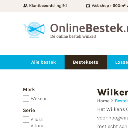
Klantbeoordeling 9,1
Webshop + 500m² 
Alle bestek
Besteksets
Losse
Merk
Wilke
Wilkens
Home
Beste
Het Wilkens C
Serie
voor hoogwaar
Allura
Altura
met echt sche