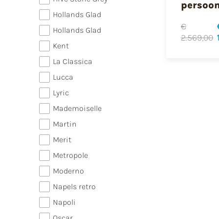
persoo
Hollands Glad
€
Hollands Glad
2.569,00
Kent
La Classica
Lucca
Lyric
Mademoiselle
Martin
Merit
Metropole
Moderno
Napels retro
Napoli
Oscar