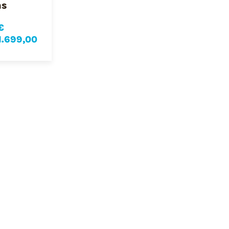
ns
€
1.699,00