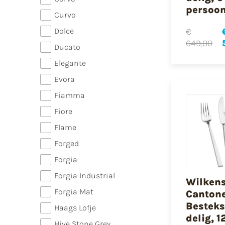
persoo
Curvo
Dolce
€
649,00
Ducato
Elegante
Evora
Fiamma
Fiore
Flame
Forged
Forgia
Forgia Industrial
Wilken
Forgia Mat
Canton
Besteks
Haags Lofje
delig, 1
Hive Stone Grey