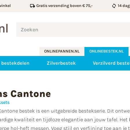
winkel
Gratis verzending boven € 75,-
14 dag
ONLINEPANNEN.NL
ONLINEBESTEK.NL
 bestekdelen
Zilverbestek
Verzilverd beste
ns Cantone
ksets
antone bestek is een uitgebreide bestekserie. Dit ontwer
dige kwaliteit en tijdloze elegantie aan jouw tafel. Het
rpe hol-heft messen. Voeg stijl en verfijning toe aan j