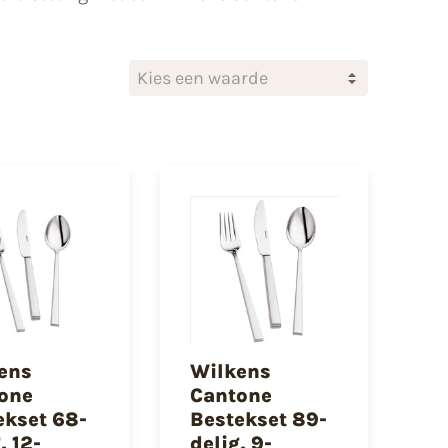
Kies een waarde
ens
Wilkens
one
Cantone
ekset 68-
Bestekset 89-
, 12-
delig, 9-