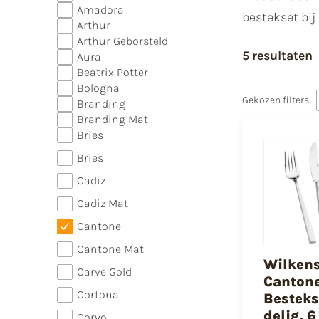
Amadora
bestekset bij
Arthur
Arthur Geborsteld
5 resultaten
Aura
Beatrix Potter
Bologna
Gekozen filters
Branding
Branding Mat
Bries
Bries
Cadiz
Cadiz Mat
Cantone
Cantone Mat
Wilken
Carve Gold
Canton
Cortona
Besteks
delig, 6
Corvo