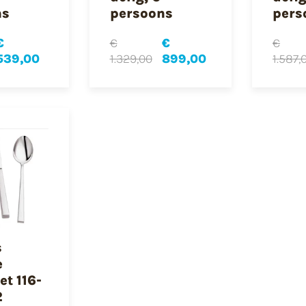
ns
persoons
pers
€
€
€
€
539,00
1.329,00
899,00
1.587,
s
e
et 116-
2