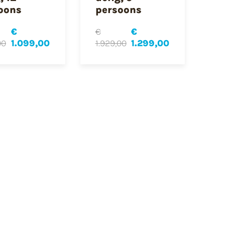
oons
persoons
€
€
€
00
1.099,00
1.929,00
1.299,00