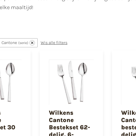
 elke maaltijd!
Cantone
Wis alle filters
serie
s
Wilkens
Wilk
e
Cantone
Cant
et 30
Bestekset 62-
best
delig, 6-
delig