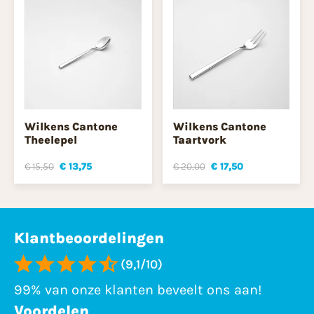
Wilkens Cantone
Wilkens Cantone
Theelepel
Taartvork
€ 15,50
€ 13,75
€ 20,00
€ 17,50
Klantbeoordelingen
(9,1/10)
99% van onze klanten beveelt ons aan!
Voordelen