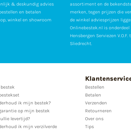
nlijk & deskundig advies
assortiment en de bekendst
 bestellen en betalen
merken, tegen prijzen die ve
op, winkel en showroom
de winkel adviesprijzen ligge
Onlinebestek.nl is onderdeel
Hensbergen Serviezen V.O.F. 
Sliedrecht.
Klantenservic
 bestek
Bestellen
bestekset
Betalen
derhoud ik mijn bestek?
Verzenden
garantie op mijn bestek
Retourneren
ullie levertijd?
Over ons
erhoud ik mijn verzilverde
Tips