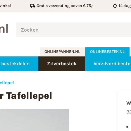
winkel
Gratis verzending boven € 75,-
14 dag
ONLINEPANNEN.NL
ONLINEBESTEK.NL
 bestekdelen
Zilverbestek
Verzilverd best
ellepel
r Tafellepel
W
92