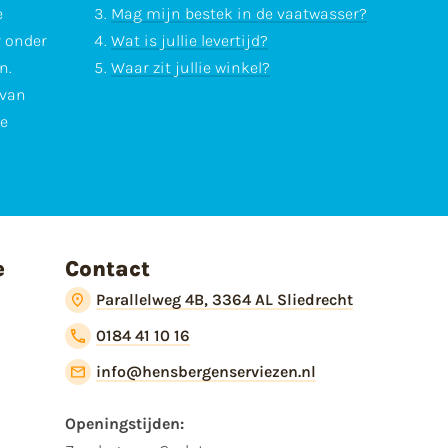
e
Mag mijn bestek in de vaatwasser?
r onder
Wat is jullie levertijd?
n.
Waar zit jullie winkel?
 van
te
e
Contact
Parallelweg 4B, 3364 AL Sliedrecht
0184 41 10 16
info@hensbergenserviezen.nl
Openingstijden: