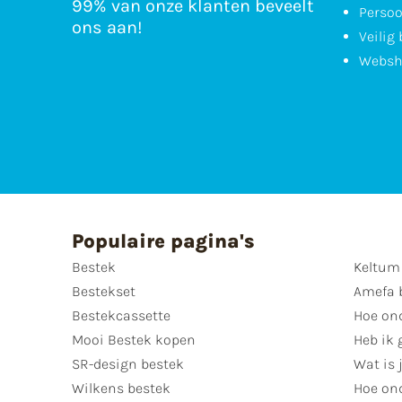
99% van onze klanten beveelt
Persoo
ons aan!
Veilig
Websh
Populaire pagina's
Bestek
Keltum
Bestekset
Amefa 
Bestekcassette
Hoe on
Mooi Bestek kopen
Heb ik 
SR-design bestek
Wat is j
Wilkens bestek
Hoe ond