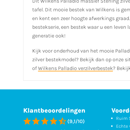
Dit Wilkens Palladio massief Sterling zilv
tafel. Dit mooie bestek van Wilkens is gem
en kent een zeer hoogte afwerkings graad.
bestekserie, een bestek waar u een leven 
generatie ook!
Kijk voor onderhoud van het mooie Palladi
zilver bestekmodel? Bekijk dan op onze sit
of
Wilkens Palladio verzilverbestek
? Bekij
Klantbeoordelingen
Voord
Ruim 5
(9,1/10)
Echte 