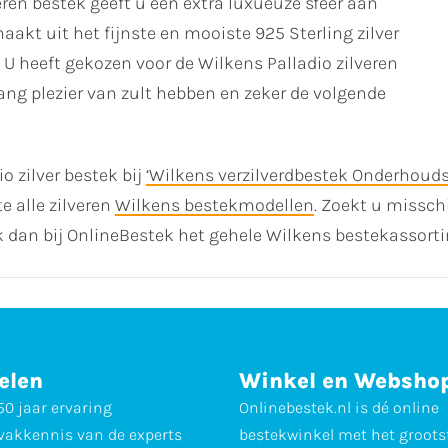
eren bestek geeft u een extra luxueuze sfeer aan
aakt uit het fijnste en mooiste 925 Sterling zilver
 U heeft gekozen voor de Wilkens Palladio zilveren
lang plezier van zult hebben en zeker de volgende
o zilver bestek bij
‘Wilkens verzilverdbestek Onderhouds
e alle zilveren
Wilkens bestekmodellen
. Zoekt u missc
k dan bij OnlineBestek het gehele Wilkens bestekassort
elen
Winkel en Websho
0 jaar ervaring
Onlinebestek.nl is dé online
vakkennis van de experts
bestekwinkel met het groots