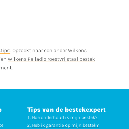
tips’
. Opzoekt naar een ander Wilkens
hien
Wilkens Palladio roestvrijstaal bestek
iment.
p
Tips van de bestekexpert
Hoe onderhoud ik mijn bestek?
te
Heb ik garantie op mijn bestek?