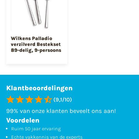
Wilkens Palladio
verzilverd Bestekset
89-delig, 9-persoons
Klantbeoordelingen
(9,1/10)
99% van onze klanten beveelt ons aan!
Voordelen
Ruim 50 jaar ervaring
Echte vakkennis van de experts