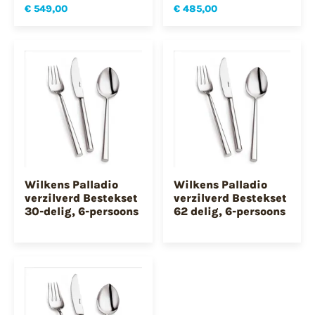
€ 549,00
€ 485,00
Wilkens Palladio
Wilkens Palladio
verzilverd Bestekset
verzilverd Bestekset
30-delig, 6-persoons
62 delig, 6-persoons