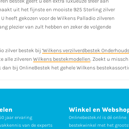
eren bestek geeft u een extra luxueuze sfeer aan
aakt uit het fijnste en mooiste 925 Sterling zilver
 U heeft gekozen voor de Wilkens Palladio zilveren
lang plezier van zult hebben en zeker de volgende
o zilver bestek bij
‘Wilkens verzilverdbestek Onderhouds
e alle zilveren
Wilkens bestekmodellen
. Zoekt u missc
k dan bij OnlineBestek het gehele Wilkens bestekassort
elen
Winkel en Websho
0 jaar ervaring
Onlinebestek.nl is dé online
vakkennis van de experts
bestekwinkel met het groots