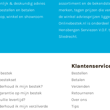
nlijk & deskundig advies
assortiment en de bekendst
 bestellen en betalen
merken, tegen prijzen die ve
op, winkel en showroom
de winkel adviesprijzen ligge
Onlinebestek.nl is onderdeel
Hensbergen Serviezen V.O.F. 
Sliedrecht.
Klantenservic
 bestek
Bestellen
bestekset
Betalen
derhoud ik mijn bestek?
Verzenden
garantie op mijn bestek
Retourneren
ullie levertijd?
Over ons
erhoud ik mijn verzilverde
Tips