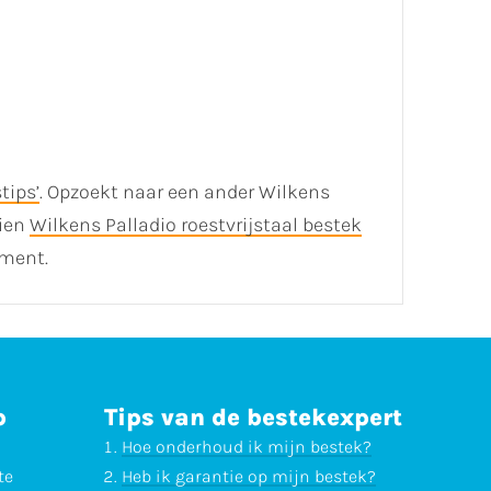
tips’
. Opzoekt naar een ander Wilkens
hien
Wilkens Palladio roestvrijstaal bestek
iment.
p
Tips van de bestekexpert
Hoe onderhoud ik mijn bestek?
te
Heb ik garantie op mijn bestek?