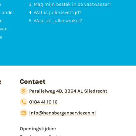
e
Mag mijn bestek in de vaatwasser?
r onder
Wat is jullie levertijd?
n.
Waar zit jullie winkel?
 van
te
e
Contact
Parallelweg 4B, 3364 AL Sliedrecht
0184 41 10 16
info@hensbergenserviezen.nl
Openingstijden: