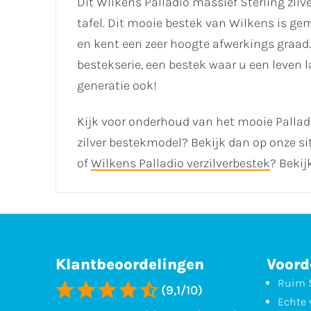
Dit Wilkens Palladio massief Sterling zilv
tafel. Dit mooie bestek van Wilkens is gem
en kent een zeer hoogte afwerkings graad.
bestekserie, een bestek waar u een leven 
generatie ook!
Kijk voor onderhoud van het mooie Palladi
zilver bestekmodel? Bekijk dan op onze sit
of
Wilkens Palladio verzilverbestek
? Bekij
Klantbeoordelingen
Voord
Ruim 5
(9,1/10)
Echte 