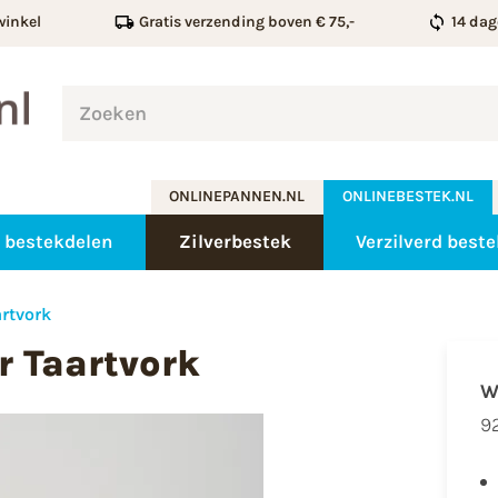
winkel
Gratis verzending boven € 75,-
14 dag
ONLINEPANNEN.NL
ONLINEBESTEK.NL
 bestekdelen
Zilverbestek
Verzilverd best
artvork
r Taartvork
W
92