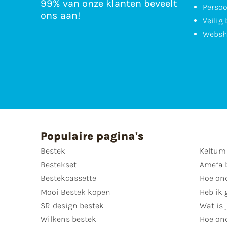
99% van onze klanten beveelt
Persoo
ons aan!
Veilig
Websh
Populaire pagina's
Bestek
Keltum
Bestekset
Amefa 
Bestekcassette
Hoe on
Mooi Bestek kopen
Heb ik 
SR-design bestek
Wat is j
Wilkens bestek
Hoe ond