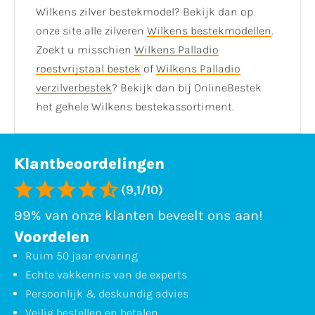
Wilkens zilver bestekmodel? Bekijk dan op
onze site alle zilveren
Wilkens bestekmodellen
.
Zoekt u misschien
Wilkens Palladio
roestvrijstaal bestek
of
Wilkens Palladio
verzilverbestek
? Bekijk dan bij OnlineBestek
het gehele Wilkens bestekassortiment.
Klantbeoordelingen
(9,1/10)
99% van onze klanten beveelt ons aan!
Voordelen
Ruim 50 jaar ervaring
Echte vakkennis van de experts
Persoonlijk & deskundig advies
Veilig bestellen en betalen