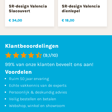
SR-design Valencia
SR-design Valencia
Slacouvert
dienlepel
€ 34,00
€ 18,00
Klantbeoordelingen
(9,1/10)
99% van onze klanten beveelt ons aan!
Voordelen
Ruim 50 jaar ervaring
Echte vakkennis van de experts
Persoonlijk & deskundig advies
Veilig bestellen en betalen
Webshop, winkel en showroom