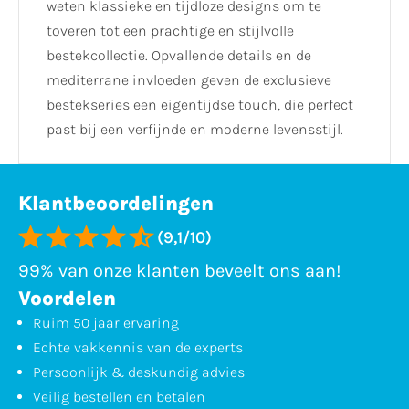
weten klassieke en tijdloze designs om te
toveren tot een prachtige en stijlvolle
bestekcollectie. Opvallende details en de
mediterrane invloeden geven de exclusieve
bestekseries een eigentijdse touch, die perfect
past bij een verfijnde en moderne levensstijl.
Klantbeoordelingen
(9,1/10)
99% van onze klanten beveelt ons aan!
Voordelen
Ruim 50 jaar ervaring
Echte vakkennis van de experts
Persoonlijk & deskundig advies
Veilig bestellen en betalen