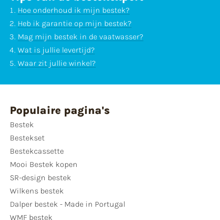
Hoe onderhoud ik mijn bestek?
Heb ik garantie op mijn bestek?
Mag mijn bestek in de vaatwasser?
Wat is jullie levertijd?
Waar zit jullie winkel?
Populaire pagina's
Bestek
Bestekset
Bestekcassette
Mooi Bestek kopen
SR-design bestek
Wilkens bestek
Dalper bestek - Made in Portugal
WMF bestek