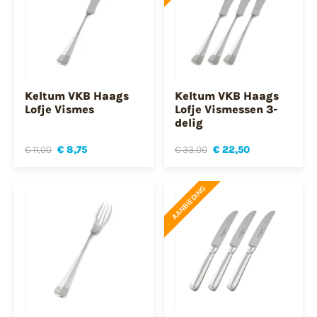
Keltum VKB Haags
Keltum VKB Haags
Lofje Vismes
Lofje Vismessen 3-
delig
€ 11,00
€ 8,75
€ 33,00
€ 22,50
AANBIEDING