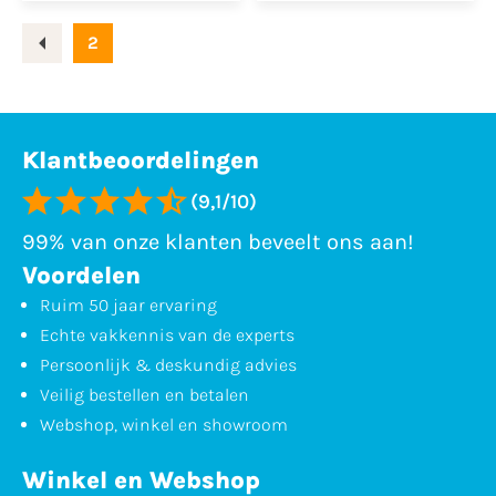
2
Klantbeoordelingen
(9,1/10)
99% van onze klanten beveelt ons aan!
Voordelen
Ruim 50 jaar ervaring
Echte vakkennis van de experts
Persoonlijk & deskundig advies
Veilig bestellen en betalen
Webshop, winkel en showroom
Winkel en Webshop