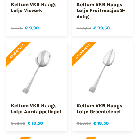
Keltum VKB Haags
Keltum VKB Haags
Lofje Visvork
Lofje Fruitmesjes 3-
delig
€ 11,00
€ 9,90
€ 54,00
€ 39,50
AANBIEDING
AANBIEDING
Keltum VKB Haags
Keltum VKB Haags
Lofje Aardappellepel
Lofje Groentelepel
€ 23,00
€ 18,50
€ 23,00
€ 18,50