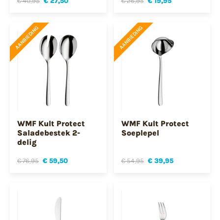
€ 40,95
€ 27,50
€ 26,95
€ 19,95
AANBIEDING
AANBIEDING
WMF Kult Protect
WMF Kult Protect
Saladebestek 2-
Soeplepel
delig
€ 76,95
€ 59,50
€ 54,95
€ 39,95