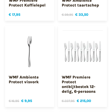
WMF Premiere
WMF Ambiente
Protect Koffielepel
Protect taartschep
€ 17,95
€ 39,95
€ 33,50
WMF Ambiente
WMF Premiere
Protect visvork
Protect
ontbijtbestek 12-
delig, 6-persoons
€ 16,95
€ 9,95
€ 227,95
€ 215,00