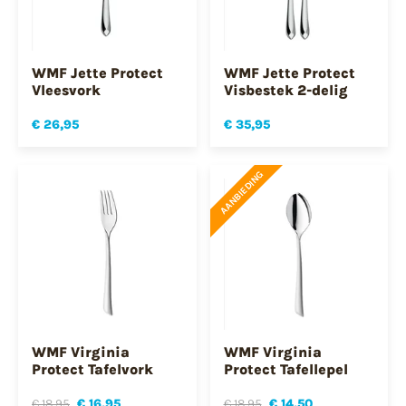
WMF Jette Protect
WMF Jette Protect
Vleesvork
Visbestek 2-delig
€ 26,95
€ 35,95
AANBIEDING
WMF Virginia
WMF Virginia
Protect Tafelvork
Protect Tafellepel
€ 18,95
€ 16,95
€ 18,95
€ 14,50