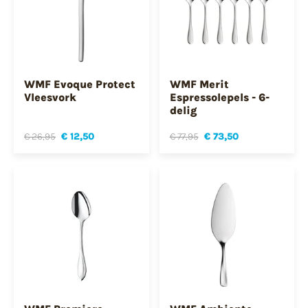
WMF Evoque Protect
WMF Merit
Vleesvork
Espressolepels - 6-
delig
€ 26,95
€ 12,50
€ 77,95
€ 73,50