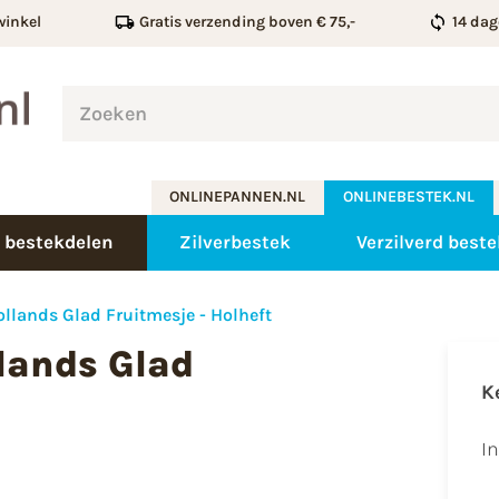
winkel
Gratis verzending boven € 75,-
14 dag
ONLINEPANNEN.NL
ONLINEBESTEK.NL
 bestekdelen
Zilverbestek
Verzilverd beste
lands Glad Fruitmesje - Holheft
lands Glad
K
I