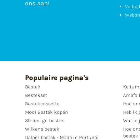
ons aan!
Veilig
Websh
Populaire pagina's
Bestek
Keltum
Bestekset
Amefa 
Bestekcassette
Hoe on
Mooi Bestek kopen
Heb ik 
SR-design bestek
Wat is j
Wilkens bestek
Hoe ond
bestek
Dalper bestek - Made in Portugal