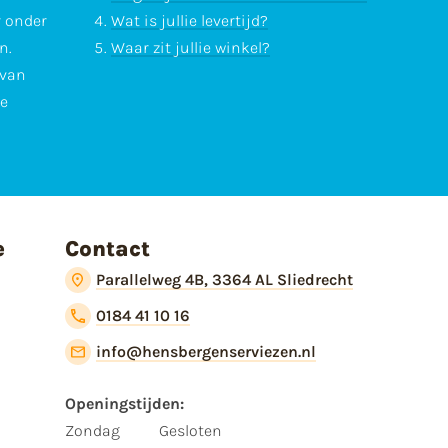
r onder
Wat is jullie levertijd?
n.
Waar zit jullie winkel?
 van
te
e
Contact
Parallelweg 4B, 3364 AL Sliedrecht
0184 41 10 16
info@hensbergenserviezen.nl
Openingstijden:
Zondag
Gesloten