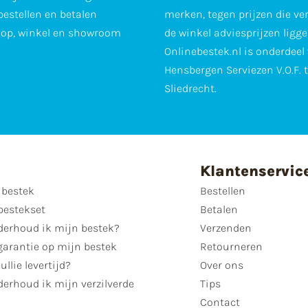
 bestellen en betalen
merken, tegen prijzen die ve
op, winkel en showroom
de winkel adviesprijzen ligge
Onlinebestek.nl is onderdeel
Hensbergen Serviezen V.O.F. 
Sliedrecht.
Klantenservic
 bestek
Bestellen
bestekset
Betalen
derhoud ik mijn bestek?
Verzenden
garantie op mijn bestek
Retourneren
ullie levertijd?
Over ons
erhoud ik mijn verzilverde
Tips
Contact