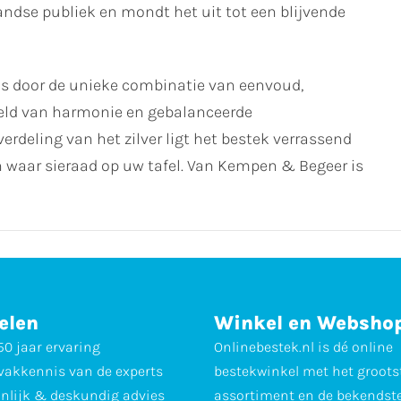
landse publiek en mondt het uit tot een blijvende
s door de unieke combinatie van eenvoud,
beeld van harmonie en gebalanceerde
verdeling van het zilver ligt het bestek verrassend
n waar sieraad op uw tafel. Van Kempen & Begeer is
elen
Winkel en Websho
0 jaar ervaring
Onlinebestek.nl is dé online
vakkennis van de experts
bestekwinkel met het groots
nlijk & deskundig advies
assortiment en de bekendst