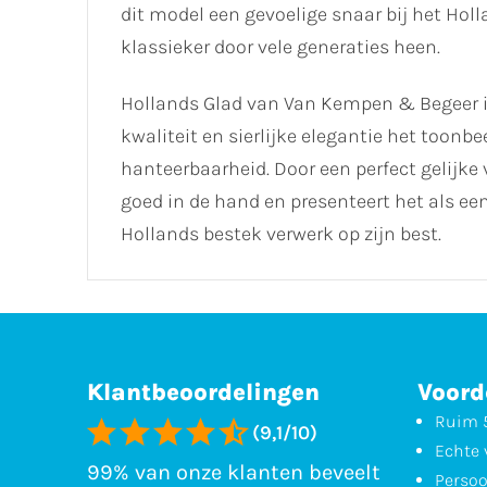
dit model een gevoelige snaar bij het Hol
klassieker door vele generaties heen.
Hollands Glad van Van Kempen & Begeer i
kwaliteit en sierlijke elegantie het toon
hanteerbaarheid. Door een perfect gelijke 
goed in de hand en presenteert het als ee
Hollands bestek verwerk op zijn best.
Klantbeoordelingen
Voord
Ruim 5
(9,1/10)
Echte 
99% van onze klanten beveelt
Persoo