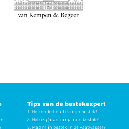
p
Tips van de bestekexpert
Hoe onderhoud ik mijn bestek?
te
Heb ik garantie op mijn bestek?
e
Mag mijn bestek in de vaatwasser?