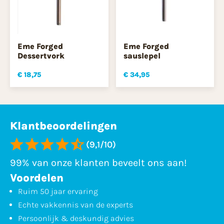
Eme Forged
Eme Forged
Dessertvork
sauslepel
€ 18,75
€ 34,95
Klantbeoordelingen
(9,1/10)
99% van onze klanten beveelt ons aan!
Voordelen
Ruim 50 jaar ervaring
Echte vakkennis van de experts
Persoonlijk & deskundig advies