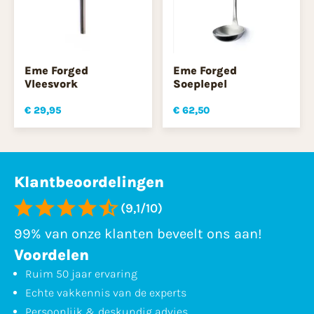
Eme Forged
Eme Forged
Vleesvork
Soeplepel
€ 29,95
€ 62,50
Klantbeoordelingen
(9,1/10)
99% van onze klanten beveelt ons aan!
Voordelen
Ruim 50 jaar ervaring
Echte vakkennis van de experts
Persoonlijk & deskundig advies