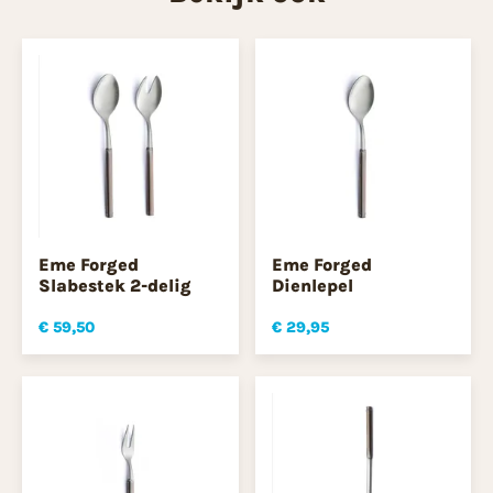
Eme Forged
Eme Forged
Slabestek 2-delig
Dienlepel
€ 59,50
€ 29,95