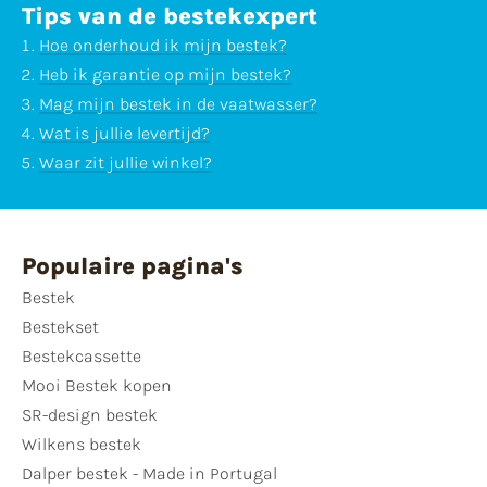
Tips van de bestekexpert
Hoe onderhoud ik mijn bestek?
Heb ik garantie op mijn bestek?
Mag mijn bestek in de vaatwasser?
Wat is jullie levertijd?
Waar zit jullie winkel?
Populaire pagina's
Bestek
Bestekset
Bestekcassette
Mooi Bestek kopen
SR-design bestek
Wilkens bestek
Dalper bestek - Made in Portugal