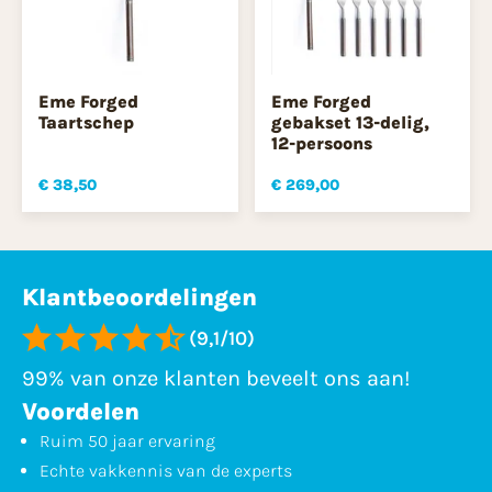
Eme Forged
Eme Forged
Taartschep
gebakset 13-delig,
12-persoons
€ 38,50
€ 269,00
Klantbeoordelingen
(9,1/10)
99% van onze klanten beveelt ons aan!
Voordelen
Ruim 50 jaar ervaring
Echte vakkennis van de experts