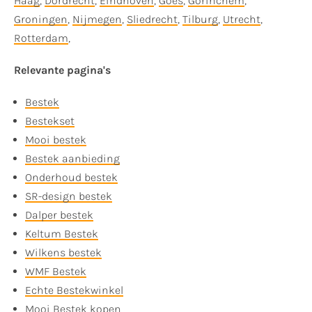
Haag
,
Dordrecht
,
Eindhoven
,
Goes
,
Gorinchem
,
Groningen
,
Nijmegen
,
Sliedrecht
,
Tilburg
,
Utrecht
,
Rotterdam
,
Relevante pagina's
Bestek
Bestekset
Mooi bestek
Bestek aanbieding
Onderhoud bestek
SR-design bestek
Dalper bestek
Keltum Bestek
Wilkens bestek
WMF Bestek
Echte Bestekwinkel
Mooi Bestek kopen