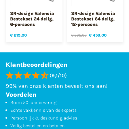
SR-design Valencia
SR-design Valencia
Bestekset 24 delig,
Bestekset 64 delig,
6-persoons
12-persoons
€ 219,00
€ 595,00
€ 459,00
Klantbeoordelingen
(9,1/10)
99% van onze klanten beveelt ons aan!
Voordelen
Ruim 50 jaar ervaring
Echte vakkennis van de experts
Persoonlijk & deskundig advies
Veilig bestellen en betalen