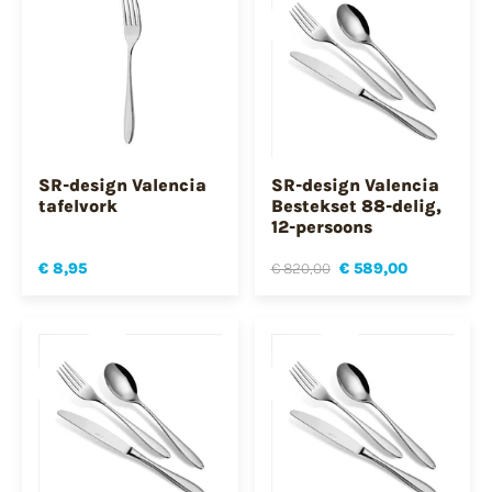
SR-design Valencia
SR-design Valencia
tafelvork
Bestekset 88-delig,
12-persoons
€ 8,95
€ 820,00
€ 589,00