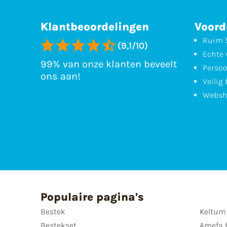
Klantbeoordelingen
Voord
Ruim 5
(9,1/10)
Echte 
99% van onze klanten beveelt
Persoo
ons aan!
Veilig
Websh
Populaire pagina's
Bestek
Keltum
Bestekset
Amefa 