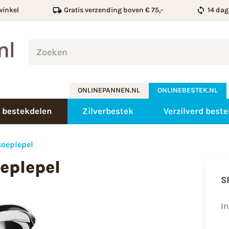
winkel
Gratis verzending boven € 75,-
14 dag
ONLINEPANNEN.NL
ONLINEBESTEK.NL
 bestekdelen
Zilverbestek
Verzilverd beste
soeplepel
eplepel
S
I