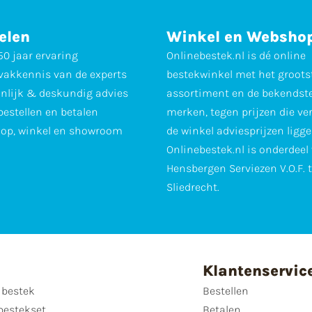
elen
Winkel en Websho
0 jaar ervaring
Onlinebestek.nl is dé online
vakkennis van de experts
bestekwinkel met het groots
nlijk & deskundig advies
assortiment en de bekendst
 bestellen en betalen
merken, tegen prijzen die ve
op, winkel en showroom
de winkel adviesprijzen ligge
Onlinebestek.nl is onderdeel
Hensbergen Serviezen V.O.F. 
Sliedrecht.
Klantenservic
 bestek
Bestellen
bestekset
Betalen