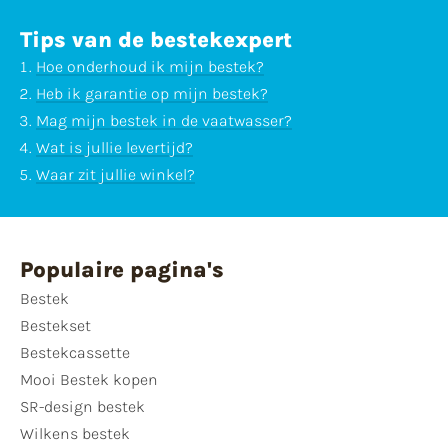
Tips van de bestekexpert
Hoe onderhoud ik mijn bestek?
Heb ik garantie op mijn bestek?
Mag mijn bestek in de vaatwasser?
Wat is jullie levertijd?
Waar zit jullie winkel?
Populaire pagina's
Bestek
Bestekset
Bestekcassette
Mooi Bestek kopen
SR-design bestek
Wilkens bestek