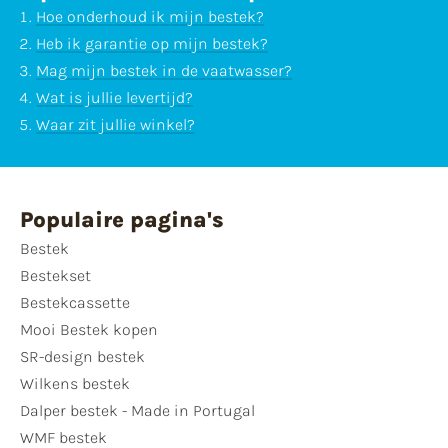
Hoe onderhoud ik mijn bestek?
Heb ik garantie op mijn bestek?
Mag mijn bestek in de vaatwasser?
Wat is jullie levertijd?
Waar zit jullie winkel?
Populaire pagina's
Bestek
Bestekset
Bestekcassette
Mooi Bestek kopen
SR-design bestek
Wilkens bestek
Dalper bestek - Made in Portugal
WMF bestek